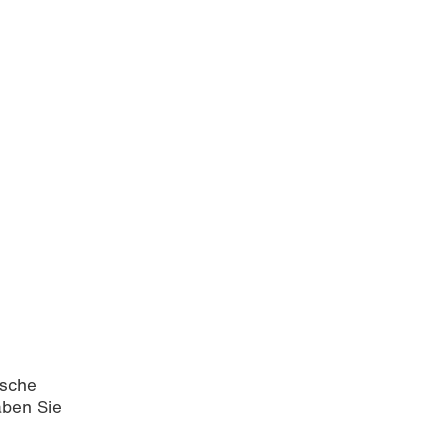
ische
aben Sie