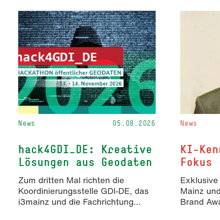
News
05.08.2026
News
hack4GDI_DE: Kreative
KI-Ken
Lösungen aus Geodaten
Fokus
Zum dritten Mal richten die
Exklusive
Koordinierungsstelle GDI-DE, das
Mainz un
i3mainz und die Fachrichtung
Brand Awa
Angewandte Informatik und
Erkenntn