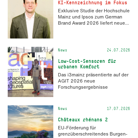
Hochschule Mainz aus. Die
KI-Kennzeichnung im Fokus
Anmeldung ist geöffnet und bis
Exklusive Studie der Hochschule
zum 2. Oktober 2026 möglich.
Mainz und Ipsos zum German
Brand Award 2026 liefert neue
Erkenntnisse zur Wahrnehmung
KI-generierter Inhalte in der
Markenkommunikation.
News
24.07.2026
Low-Cost-Sensoren für
urbanen Komfort
Das i3mainz präsentierte auf der
AGIT 2026 neue
Forschungsergebnisse
News
17.07.2026
Châteaux rhénans 2
EU-Förderung für
grenzüberschreitendes Burgen-