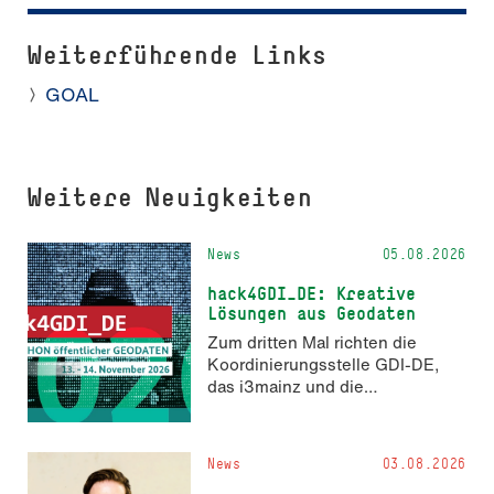
Weiterführende Links
GOAL
Weitere Neuigkeiten
News
05.08.2026
hack4GDI_DE: Kreative
Lösungen aus Geodaten
Zum dritten Mal richten die
Koordinierungsstelle GDI-DE,
das i3mainz und die
Fachrichtung Angewandte
Informatik und Geodäsie am 13.
und 14. November 2026 den
News
03.08.2026
Hackathon hack4GDI_DE an der