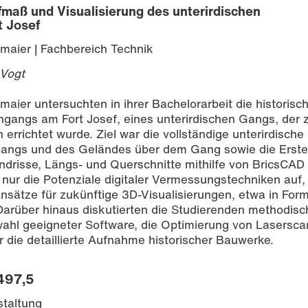
maß und Visualisierung des unterirdischen
 Josef
tmaier | Fachbereich Technik
 Vogt
aier untersuchten in ihrer Bachelorarbeit die historisc
angs am Fort Josef, eines unterirdischen Gangs, der 
errichtet wurde. Ziel war die vollständige unterirdische
Gangs und des Geländes über dem Gang sowie die Erste
drisse, Längs- und Querschnitte mithilfe von BricsCAD
t nur die Potenziale digitaler Vermessungstechniken auf
nsätze für zukünftige 3D-Visualisierungen, etwa in For
arüber hinaus diskutierten die Studierenden methodisc
ahl geeigneter Software, die Optimierung von Lasersca
 die detaillierte Aufnahme historischer Bauwerke.
 497,5
staltung