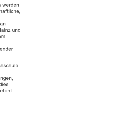
n werden
aftliche,
 an
Mainz und
nem
dender
chschule
ungen,
dies
betont