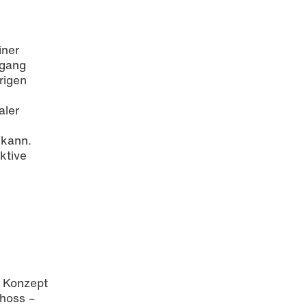
iner
rgang
rigen
d
aler
 kann.
ktive
s Konzept
choss –