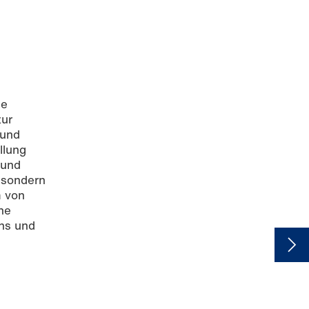
he
zur
 und
llung
 und
, sondern
m von
he
ns und