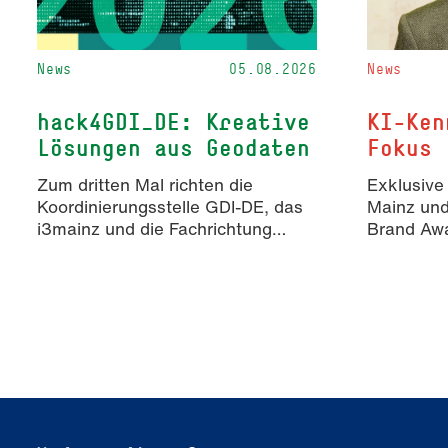
News
05.08.2026
News
hack4GDI_DE: Kreative
KI-Ken
Lösungen aus Geodaten
Fokus
Zum dritten Mal richten die
Exklusive
Koordinierungsstelle GDI-DE, das
Mainz un
i3mainz und die Fachrichtung
Brand Awa
Angewandte Informatik und
Erkenntn
Geodäsie am 13. und 14.
KI-generie
November 2026 den Hackathon
Markenko
hack4GDI_DE an der Hochschule
Mainz aus. Die Anmeldung ist
geöffnet und bis zum 2. Oktober
2026 möglich.