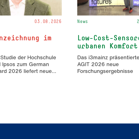
03.08.2026
News
nzeichnung im
Low-Cost-Sensor
urbanen Komfort
 Studie der Hochschule
Das i3mainz präsentierte
d Ipsos zum German
AGIT 2026 neue
rd 2026 liefert neue
Forschungsergebnisse
isse zur Wahrnehmung
rter Inhalte in der
mmunikation.