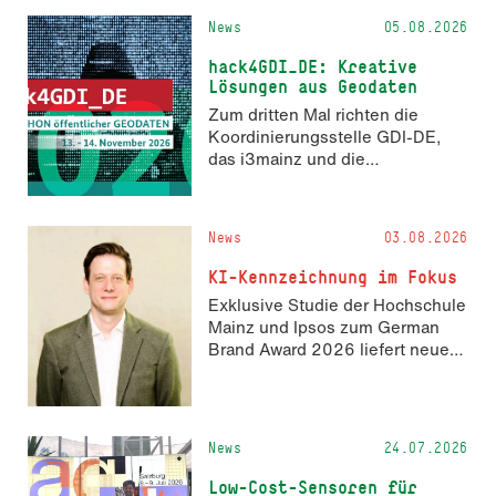
News
05.08.2026
hack4GDI_DE: Kreative
Lösungen aus Geodaten
Zum dritten Mal richten die
Koordinierungsstelle GDI-DE,
das i3mainz und die
Fachrichtung Angewandte
Informatik und Geodäsie am 13.
und 14. November 2026 den
News
03.08.2026
Hackathon hack4GDI_DE an der
Hochschule Mainz aus. Die
KI-Kennzeichnung im Fokus
Anmeldung ist geöffnet und bis
Exklusive Studie der Hochschule
zum 2. Oktober 2026 möglich.
Mainz und Ipsos zum German
Brand Award 2026 liefert neue
Erkenntnisse zur Wahrnehmung
KI-generierter Inhalte in der
Markenkommunikation.
News
24.07.2026
Low-Cost-Sensoren für