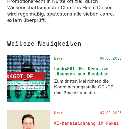
Promotionsrecht in Kürze offiziell durch
Wissenschaftsminister Clemens Hoch. Dieses
wird regelmäßig, spätestens alle sieben Jahre,
extern überprüft.
Weitere Neuigkeiten
News
05.08.2026
hack4GDI_DE: Kreative
Lösungen aus Geodaten
Zum dritten Mal richten die
Koordinierungsstelle GDI-DE,
das i3mainz und die
Fachrichtung Angewandte
Informatik und Geodäsie am 13.
und 14. November 2026 den
News
03.08.2026
Hackathon hack4GDI_DE an der
Hochschule Mainz aus. Die
KI-Kennzeichnung im Fokus
Anmeldung ist geöffnet und bis