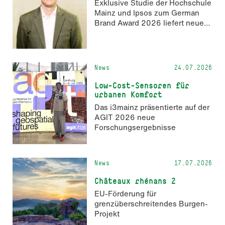
Exklusive Studie der Hochschule
zum 2. Oktober 2026 möglich.
Mainz und Ipsos zum German
Brand Award 2026 liefert neue
Erkenntnisse zur Wahrnehmung
KI-generierter Inhalte in der
Markenkommunikation.
News
24.07.2026
Low-Cost-Sensoren für
urbanen Komfort
Das i3mainz präsentierte auf der
AGIT 2026 neue
Forschungsergebnisse
News
17.07.2026
Châteaux rhénans 2
EU-Förderung für
grenzüberschreitendes Burgen-
Projekt