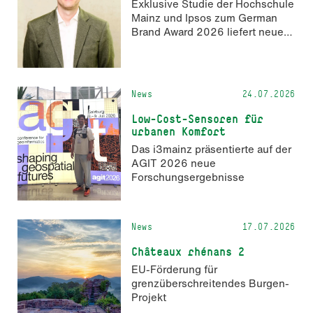
Exklusive Studie der Hochschule
zum 2. Oktober 2026 möglich.
Mainz und Ipsos zum German
Brand Award 2026 liefert neue
Erkenntnisse zur Wahrnehmung
KI-generierter Inhalte in der
Markenkommunikation.
News
24.07.2026
Low-Cost-Sensoren für
urbanen Komfort
Das i3mainz präsentierte auf der
AGIT 2026 neue
Forschungsergebnisse
News
17.07.2026
Châteaux rhénans 2
EU-Förderung für
grenzüberschreitendes Burgen-
Projekt