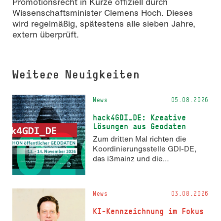
Promotionsrecht in Kürze offiziell durch
Wissenschaftsminister Clemens Hoch. Dieses
wird regelmäßig, spätestens alle sieben Jahre,
extern überprüft.
Weitere Neuigkeiten
News
05.08.2026
hack4GDI_DE: Kreative
Lösungen aus Geodaten
Zum dritten Mal richten die
Koordinierungsstelle GDI-DE,
das i3mainz und die
Fachrichtung Angewandte
Informatik und Geodäsie am 13.
und 14. November 2026 den
News
03.08.2026
Hackathon hack4GDI_DE an der
Hochschule Mainz aus. Die
KI-Kennzeichnung im Fokus
Anmeldung ist geöffnet und bis