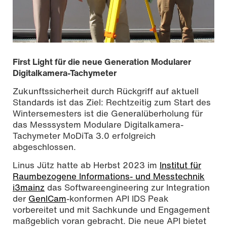
First Light für die neue Generation Modularer
Digitalkamera-Tachymeter
Zukunftssicherheit durch Rückgriff auf aktuell
Standards ist das Ziel: Rechtzeitig zum Start des
Wintersemesters ist die Generalüberholung für
das Messsystem Modulare Digitalkamera-
Tachymeter MoDiTa 3.0 erfolgreich
abgeschlossen.
Nele Kuhnen, Martin Schlüter und Linus Jütz (v.li.) –
Linus Jütz hatte ab Herbst 2023 im
Institut für
entspannte Mienen am Tag der Abschlusskolloquien der
Raumbezogene Informations- und Messtechnik
Studiengänge Geoinformatik und Vermessung. Kerstin
i3mainz
das Softwareengineering zur Integration
Jeppe, CC BY SA 4.0
der
GenICam
-konformen API IDS Peak
vorbereitet und mit Sachkunde und Engagement
maßgeblich voran gebracht. Die neue API bietet