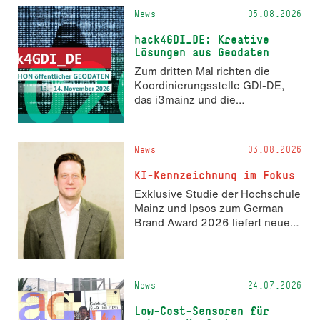
News
05.08.2026
hack4GDI_DE: Kreative
Lösungen aus Geodaten
Zum dritten Mal richten die
Koordinierungsstelle GDI-DE,
das i3mainz und die
Fachrichtung Angewandte
Informatik und Geodäsie am 13.
und 14. November 2026 den
News
03.08.2026
Hackathon hack4GDI_DE an der
Hochschule Mainz aus. Die
KI-Kennzeichnung im Fokus
Anmeldung ist geöffnet und bis
Exklusive Studie der Hochschule
zum 2. Oktober 2026 möglich.
Mainz und Ipsos zum German
Brand Award 2026 liefert neue
Erkenntnisse zur Wahrnehmung
KI-generierter Inhalte in der
Markenkommunikation.
News
24.07.2026
Low-Cost-Sensoren für