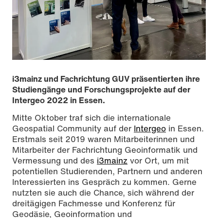
i3mainz und Fachrichtung GUV präsentierten ihre
Studiengänge und Forschungsprojekte auf der
Intergeo 2022 in Essen.
Mitte Oktober traf sich die internationale
Geospatial Community auf der
Intergeo
in Essen.
Erstmals seit 2019 waren Mitarbeiterinnen und
Mitarbeiter der Fachrichtung Geoinformatik und
Vermessung und des
i3mainz
vor Ort, um mit
potentiellen Studierenden, Partnern und anderen
Interessierten ins Gespräch zu kommen. Gerne
Stand auf der Intergeo 2022, Foto: Hochschule Mainz, CC
nutzten sie auch die Chance, sich während der
BY-SA 4.0
dreitägigen Fachmesse und Konferenz für
Geodäsie, Geoinformation und