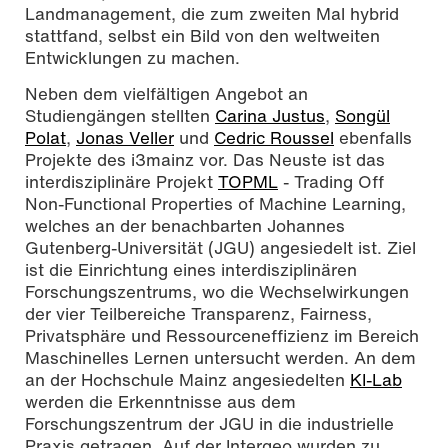
Landmanagement, die zum zweiten Mal hybrid
stattfand, selbst ein Bild von den weltweiten
Entwicklungen zu machen.
Neben dem vielfältigen Angebot an
Studiengängen stellten
Carina Justus
,
Songül
Polat
,
Jonas Veller
und
Cedric Roussel
ebenfalls
Projekte des i3mainz vor. Das Neuste ist das
interdisziplinäre Projekt
TOPML
- Trading Off
Non-Functional Properties of Machine Learning,
welches an der benachbarten Johannes
Gutenberg-Universität (JGU) angesiedelt ist. Ziel
ist die Einrichtung eines interdisziplinären
Forschungszentrums, wo die Wechselwirkungen
der vier Teilbereiche Transparenz, Fairness,
Privatsphäre und Ressourceneffizienz im Bereich
Maschinelles Lernen untersucht werden. An dem
an der Hochschule Mainz angesiedelten
KI-Lab
werden die Erkenntnisse aus dem
Forschungszentrum der JGU in die industrielle
Praxis getragen. Auf der Intergeo wurden zu