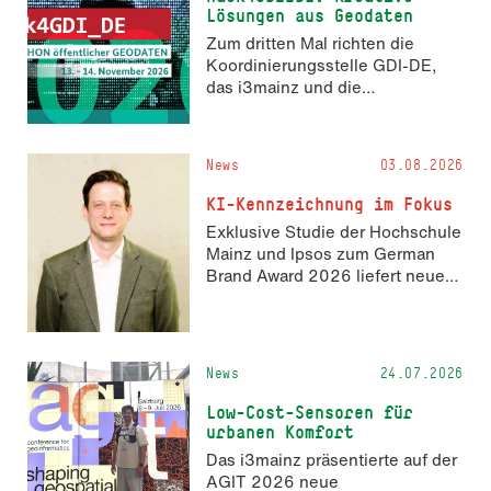
Lösungen aus Geodaten
Zum dritten Mal richten die
Koordinierungsstelle GDI-DE,
das i3mainz und die
Fachrichtung Angewandte
Informatik und Geodäsie am 13.
und 14. November 2026 den
News
03.08.2026
Hackathon hack4GDI_DE an der
Hochschule Mainz aus. Die
KI-Kennzeichnung im Fokus
Anmeldung ist geöffnet und bis
Exklusive Studie der Hochschule
zum 2. Oktober 2026 möglich.
Mainz und Ipsos zum German
Brand Award 2026 liefert neue
Erkenntnisse zur Wahrnehmung
KI-generierter Inhalte in der
Markenkommunikation.
News
24.07.2026
Low-Cost-Sensoren für
urbanen Komfort
Das i3mainz präsentierte auf der
AGIT 2026 neue