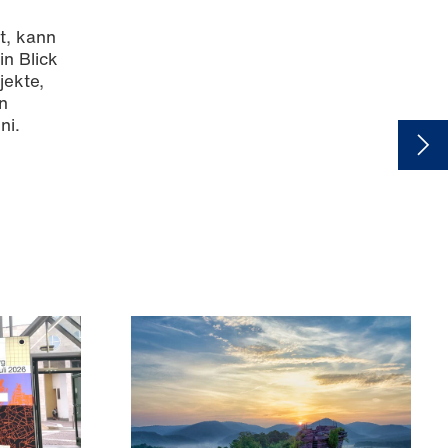
t, kann
in Blick
jekte,
n
ni.