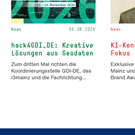
News
05.08.2026
News
hack4GDI_DE: Kreative
KI-Ken
Lösungen aus Geodaten
Fokus
Zum dritten Mal richten die
Exklusive
Koordinierungsstelle GDI-DE, das
Mainz un
i3mainz und die Fachrichtung
Brand Awa
Angewandte Informatik und
Erkenntn
Geodäsie am 13. und 14.
KI-generie
November 2026 den Hackathon
Markenko
hack4GDI_DE an der Hochschule
Mainz aus. Die Anmeldung ist
geöffnet und bis zum 2. Oktober
2026 möglich.