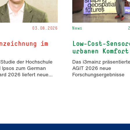
03.08.2026
News
nzeichnung im
Low-Cost-Sensor
urbanen Komfort
 Studie der Hochschule
Das i3mainz präsentierte
d Ipsos zum German
AGIT 2026 neue
rd 2026 liefert neue
Forschungsergebnisse
isse zur Wahrnehmung
rter Inhalte in der
mmunikation.