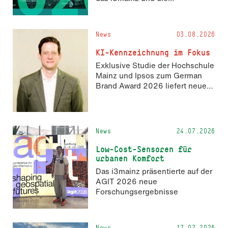
Fachrichtung Angewandte
Informatik und Geodäsie am 13.
und 14. November 2026 den
News
03.08.2026
Hackathon hack4GDI_DE an der
Hochschule Mainz aus. Die
KI-Kennzeichnung im Fokus
Anmeldung ist geöffnet und bis
Exklusive Studie der Hochschule
zum 2. Oktober 2026 möglich.
Mainz und Ipsos zum German
Brand Award 2026 liefert neue
Erkenntnisse zur Wahrnehmung
KI-generierter Inhalte in der
Markenkommunikation.
News
24.07.2026
Low-Cost-Sensoren für
urbanen Komfort
Das i3mainz präsentierte auf der
AGIT 2026 neue
Forschungsergebnisse
News
17.07.2026