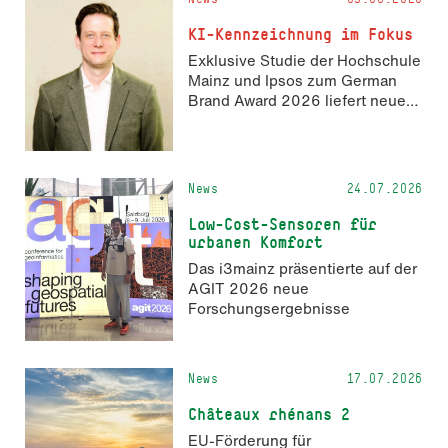
Hackathon hack4GDI_DE an der
Hochschule Mainz aus. Die
KI-Kennzeichnung im Fokus
Anmeldung ist geöffnet und bis
Exklusive Studie der Hochschule
zum 2. Oktober 2026 möglich.
Mainz und Ipsos zum German
Brand Award 2026 liefert neue
Erkenntnisse zur Wahrnehmung
KI-generierter Inhalte in der
Markenkommunikation.
News
24.07.2026
Low-Cost-Sensoren für
urbanen Komfort
Das i3mainz präsentierte auf der
AGIT 2026 neue
Forschungsergebnisse
News
17.07.2026
Châteaux rhénans 2
EU-Förderung für