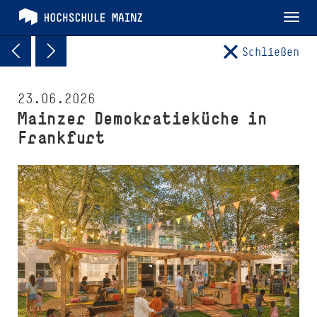
Tog
nav
Schließen
23.06.2026
Mainzer De­mo­kra­tie­küche in
Frankfurt