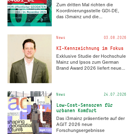
Zum dritten Mal richten die
Koordinierungsstelle GDI-DE,
das i3mainz und die
Fachrichtung Angewandte
Informatik und Geodäsie am 13.
und 14. November 2026 den
News
03.08.2026
Hackathon hack4GDI_DE an der
Hochschule Mainz aus. Die
KI-Kennzeichnung im Fokus
Anmeldung ist geöffnet und bis
Exklusive Studie der Hochschule
zum 2. Oktober 2026 möglich.
Mainz und Ipsos zum German
Brand Award 2026 liefert neue
Erkenntnisse zur Wahrnehmung
KI-generierter Inhalte in der
Markenkommunikation.
News
24.07.2026
Low-Cost-Sensoren für
urbanen Komfort
Das i3mainz präsentierte auf der
AGIT 2026 neue
Forschungsergebnisse