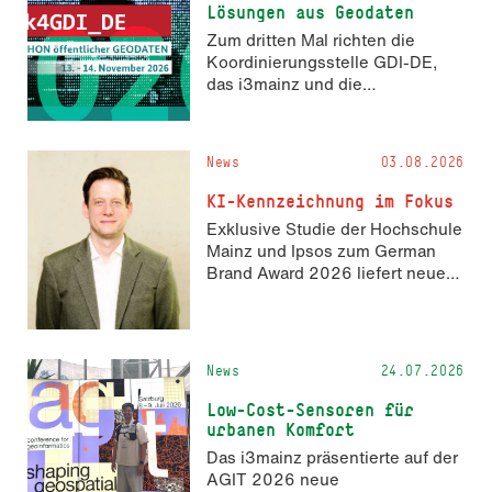
Lösungen aus Geodaten
Zum dritten Mal richten die
Koordinierungsstelle GDI-DE,
das i3mainz und die
Fachrichtung Angewandte
Informatik und Geodäsie am 13.
und 14. November 2026 den
News
03.08.2026
Hackathon hack4GDI_DE an der
Hochschule Mainz aus. Die
KI-Kennzeichnung im Fokus
Anmeldung ist geöffnet und bis
Exklusive Studie der Hochschule
zum 2. Oktober 2026 möglich.
Mainz und Ipsos zum German
Brand Award 2026 liefert neue
Erkenntnisse zur Wahrnehmung
KI-generierter Inhalte in der
Markenkommunikation.
News
24.07.2026
Low-Cost-Sensoren für
urbanen Komfort
Das i3mainz präsentierte auf der
AGIT 2026 neue