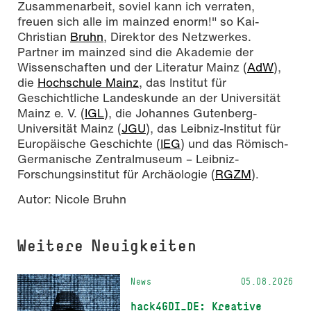
Zusammenarbeit, soviel kann ich verraten,
freuen sich alle im mainzed enorm!" so Kai-
Christian
Bruhn
, Direktor des Netzwerkes.
Partner im mainzed sind die Akademie der
Wissenschaften und der Literatur Mainz (
AdW
),
die
Hochschule Mainz
, das Institut für
Geschichtliche Landeskunde an der Universität
Mainz e. V. (
IGL
), die Johannes Gutenberg-
Universität Mainz (
JGU
), das Leibniz-Institut für
Europäische Geschichte (
IEG
) und das Römisch-
Germanische Zentralmuseum – Leibniz-
Forschungsinstitut für Archäologie (
RGZM
).
Autor:
Nicole Bruhn
Weitere Neuigkeiten
News
05.08.2026
hack4GDI_DE: Kreative