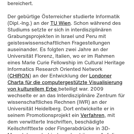
bereichert.
Hubert Mara, der neue Geschäftsführer des mainzed,
Foto: Vanessa Liebler für mainzed, CC BY-SA 4.0
Der gebürtige Österreicher studierte Informatik
(Dipl.-Ing.) an der
TU Wien
. Schon während des
Studiums setzte er sich in interdisziplinären
Grabungsprojekten in Israel und Peru mit
geisteswissenschaftlichen Fragestellungen
auseinander. Es folgten zwei Jahre an der
Universität Florenz, Italien, wo er im Rahmen
eines Marie Curie Fellowship im Cultural Heritage
Informatics Research Oriented Network
(
CHIRON
) an der Entwicklung der
Londoner
Charta für die computergestützte Visualisierung
von kulturellem Erbe
beteiligt war. 2009
wechselte er an das Interdisziplinäre Zentrum für
wissenschaftliches Rechnen (IWR) an der
Universität Heidelberg. Dort entwickelte er in
seinem Promotionsprojekt ein
Verfahren
, mit
dem verwitterte Inschriften, beschädigte
Keilschrifttexte oder Fingerabdrücke in 3D-