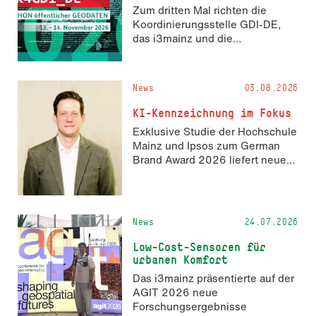
Zum dritten Mal richten die
Koordinierungsstelle GDI-DE,
das i3mainz und die
Fachrichtung Angewandte
Informatik und Geodäsie am 13.
und 14. November 2026 den
News
03.08.2026
Hackathon hack4GDI_DE an der
Hochschule Mainz aus. Die
KI-Kennzeichnung im Fokus
Anmeldung ist geöffnet und bis
Exklusive Studie der Hochschule
zum 2. Oktober 2026 möglich.
Mainz und Ipsos zum German
Brand Award 2026 liefert neue
Erkenntnisse zur Wahrnehmung
KI-generierter Inhalte in der
Markenkommunikation.
News
24.07.2026
Low-Cost-Sensoren für
urbanen Komfort
Das i3mainz präsentierte auf der
AGIT 2026 neue
Forschungsergebnisse