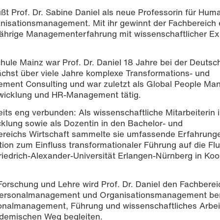
ßt Prof. Dr. Sabine Daniel als neue Professorin für Hum
sationsmanagement. Mit ihr gewinnt der Fachbereich 
jährige Managementerfahrung mit wissenschaftlicher Ex
hule Mainz war Prof. Dr. Daniel 18 Jahre bei der Deuts
nächst über viele Jahre komplexe Transformations- und
ment Consulting und war zuletzt als Global People Man
wicklung und HR-Management tätig.
its eng verbunden: Als wissenschaftliche Mitarbeiterin i
klung sowie als Dozentin in den Bachelor- und
reichs Wirtschaft sammelte sie umfassende Erfahrunge
ion zum Einfluss transformationaler Führung auf die Fl
Friedrich-Alexander-Universität Erlangen-Nürnberg in Ko
 Forschung und Lehre wird Prof. Dr. Daniel den Fachberei
 Personalmanagement und Organisationsmanagement ber
sonalmanagement, Führung und wissenschaftliches Arbe
ademischen Weg begleiten.