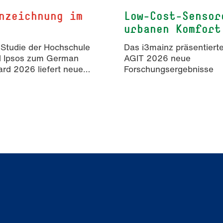
nzeichnung im
Low-Cost-Sensor
urbanen Komfort
 Studie der Hochschule
Das i3mainz präsentierte
d Ipsos zum German
AGIT 2026 neue
rd 2026 liefert neue
Forschungsergebnisse
isse zur Wahrnehmung
rter Inhalte in der
mmunikation.