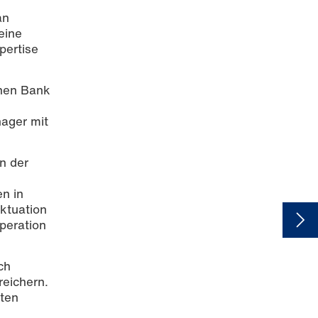
an
eine
pertise
chen Bank
ager mit
n der
n in
uktuation
operation
ch
eichern.
iten