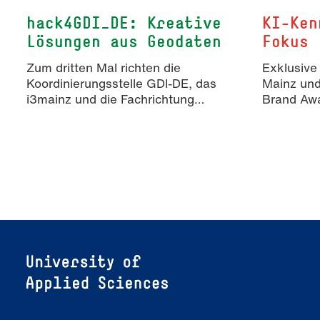
hack4GDI_DE: Kreative
KI-Ken
Lösungen aus Geodaten
Fokus
Zum dritten Mal richten die
Exklusive
Koordinierungsstelle GDI-DE, das
Mainz un
i3mainz und die Fachrichtung
Brand Awa
Angewandte Informatik und
Erkenntn
Geodäsie am 13. und 14.
KI-generie
November 2026 den Hackathon
Markenko
hack4GDI_DE an der Hochschule
Mainz aus. Die Anmeldung ist
geöffnet und bis zum 2. Oktober
2026 möglich.