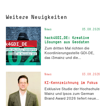
Weitere Neuigkeiten
News
05.08.2026
hack4GDI_DE: Kreative
Lösungen aus Geodaten
Zum dritten Mal richten die
Koordinierungsstelle GDI-DE,
das i3mainz und die
Fachrichtung Angewandte
Informatik und Geodäsie am 13.
und 14. November 2026 den
News
03.08.2026
Hackathon hack4GDI_DE an der
Hochschule Mainz aus. Die
KI-Kennzeichnung im Fokus
Anmeldung ist geöffnet und bis
Exklusive Studie der Hochschule
zum 2. Oktober 2026 möglich.
Mainz und Ipsos zum German
Brand Award 2026 liefert neue
Erkenntnisse zur Wahrnehmung