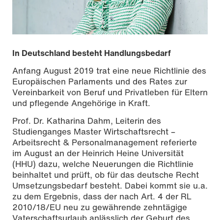
In Deutschland besteht Handlungsbedarf
Anfang August 2019 trat eine neue Richtlinie des
Europäischen Parlaments und des Rates zur
Vereinbarkeit von Beruf und Privatleben für Eltern
und pflegende Angehörige in Kraft.
Prof. Dr. Katharina Dahm, Leiterin des
Studienganges Master Wirtschaftsrecht –
Arbeitsrecht & Personalmanagement referierte
im August an der Heinrich Heine Universität
(HHU) dazu, welche Neuerungen die Richtlinie
beinhaltet und prüft, ob für das deutsche Recht
Foto: Katharina Dubno
Umsetzungsbedarf besteht. Dabei kommt sie u.a.
zu dem Ergebnis, dass der nach Art. 4 der RL
2010/18/EU neu zu gewährende zehntägige
Vaterschaftsurlaub anlässlich der Geburt des