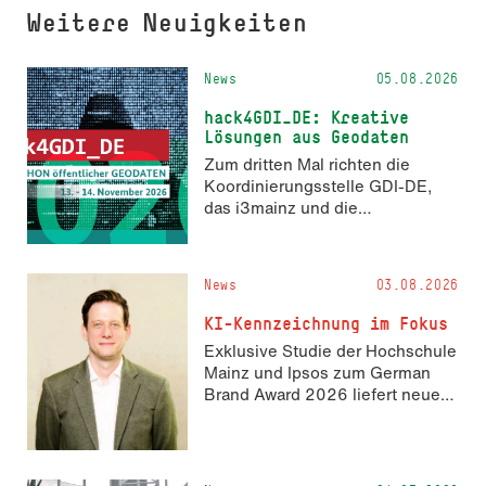
Weitere Neuigkeiten
News
05.08.2026
hack4GDI_DE: Kreative
Lösungen aus Geodaten
Zum dritten Mal richten die
Koordinierungsstelle GDI-DE,
das i3mainz und die
Fachrichtung Angewandte
Informatik und Geodäsie am 13.
und 14. November 2026 den
News
03.08.2026
Hackathon hack4GDI_DE an der
Hochschule Mainz aus. Die
KI-Kennzeichnung im Fokus
Anmeldung ist geöffnet und bis
Exklusive Studie der Hochschule
zum 2. Oktober 2026 möglich.
Mainz und Ipsos zum German
Brand Award 2026 liefert neue
Erkenntnisse zur Wahrnehmung
KI-generierter Inhalte in der
Markenkommunikation.