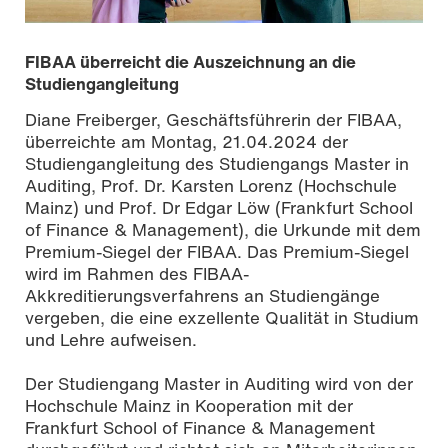
FIBAA überreicht die Auszeichnung an die
Studiengangleitung
Diane Freiberger, Geschäftsführerin der FIBAA,
überreichte am Montag, 21.04.2024 der
Studiengangleitung des Studiengangs Master in
Auditing, Prof. Dr. Karsten Lorenz (Hochschule
Mainz) und Prof. Dr Edgar Löw (Frankfurt School
of Finance & Management), die Urkunde mit dem
Premium-Siegel der FIBAA. Das Premium-Siegel
wird im Rahmen des FIBAA-
Diane Freiberger, Geschäftsführerin der FIBAA und Prof.
Akkreditierungsverfahrens an Studiengänge
Dr. Karsten Lorenz, Studiengangsleiter Master of Auditing
vergeben, die eine exzellente Qualität in Studium
und Lehre aufweisen.
Der Studiengang Master in Auditing wird von der
Hochschule Mainz in Kooperation mit der
Frankfurt School of Finance & Management