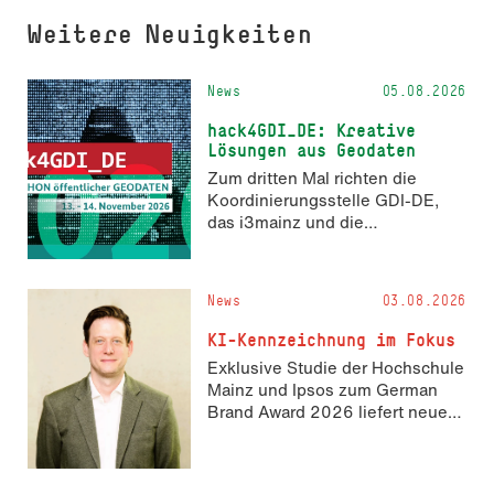
Weitere Neuigkeiten
News
05.08.2026
hack4GDI_DE: Kreative
Lösungen aus Geodaten
Zum dritten Mal richten die
Koordinierungsstelle GDI-DE,
das i3mainz und die
Fachrichtung Angewandte
Informatik und Geodäsie am 13.
und 14. November 2026 den
News
03.08.2026
Hackathon hack4GDI_DE an der
Hochschule Mainz aus. Die
KI-Kennzeichnung im Fokus
Anmeldung ist geöffnet und bis
Exklusive Studie der Hochschule
zum 2. Oktober 2026 möglich.
Mainz und Ipsos zum German
Brand Award 2026 liefert neue
Erkenntnisse zur Wahrnehmung
KI-generierter Inhalte in der
Markenkommunikation.