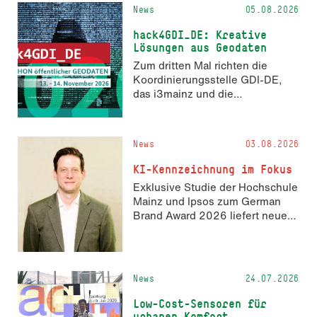
News
05.08.2026
hack4GDI_DE: Kreative
Lösungen aus Geodaten
Zum dritten Mal richten die
Koordinierungsstelle GDI-DE,
das i3mainz und die
Fachrichtung Angewandte
Informatik und Geodäsie am 13.
und 14. November 2026 den
News
03.08.2026
Hackathon hack4GDI_DE an der
Hochschule Mainz aus. Die
KI-Kennzeichnung im Fokus
Anmeldung ist geöffnet und bis
Exklusive Studie der Hochschule
zum 2. Oktober 2026 möglich.
Mainz und Ipsos zum German
Brand Award 2026 liefert neue
Erkenntnisse zur Wahrnehmung
KI-generierter Inhalte in der
Markenkommunikation.
News
24.07.2026
Low-Cost-Sensoren für
urbanen Komfort