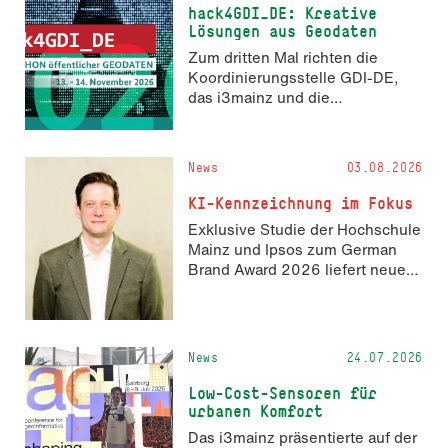
hack4GDI_DE: Kreative
Lösungen aus Geodaten
Zum dritten Mal richten die
Koordinierungsstelle GDI-DE,
das i3mainz und die
Fachrichtung Angewandte
Informatik und Geodäsie am 13.
und 14. November 2026 den
News
03.08.2026
Hackathon hack4GDI_DE an der
Hochschule Mainz aus. Die
KI-Kennzeichnung im Fokus
Anmeldung ist geöffnet und bis
Exklusive Studie der Hochschule
zum 2. Oktober 2026 möglich.
Mainz und Ipsos zum German
Brand Award 2026 liefert neue
Erkenntnisse zur Wahrnehmung
KI-generierter Inhalte in der
Markenkommunikation.
News
24.07.2026
Low-Cost-Sensoren für
urbanen Komfort
Das i3mainz präsentierte auf der