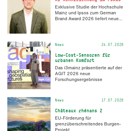
Anmeldung ist geöffnet und bis
Exklusive Studie der Hochschule
zum 2. Oktober 2026 möglich.
Mainz und Ipsos zum German
Brand Award 2026 liefert neue
Erkenntnisse zur Wahrnehmung
KI-generierter Inhalte in der
Markenkommunikation.
News
24.07.2026
Low-Cost-Sensoren für
urbanen Komfort
Das i3mainz präsentierte auf der
AGIT 2026 neue
Forschungsergebnisse
News
17.07.2026
Châteaux rhénans 2
EU-Förderung für
grenzüberschreitendes Burgen-
Projekt