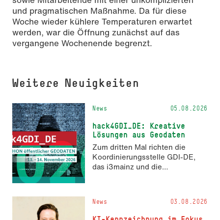
und pragmatischen Maßnahme. Da für diese
Woche wieder kühlere Temperaturen erwartet
werden, war die Öffnung zunächst auf das
vergangene Wochenende begrenzt.
Weitere Neuigkeiten
News
05.08.2026
hack4GDI_DE: Kreative
Lösungen aus Geodaten
Zum dritten Mal richten die
Koordinierungsstelle GDI-DE,
das i3mainz und die
Fachrichtung Angewandte
Informatik und Geodäsie am 13.
und 14. November 2026 den
News
03.08.2026
Hackathon hack4GDI_DE an der
Hochschule Mainz aus. Die
KI-Kennzeichnung im Fokus