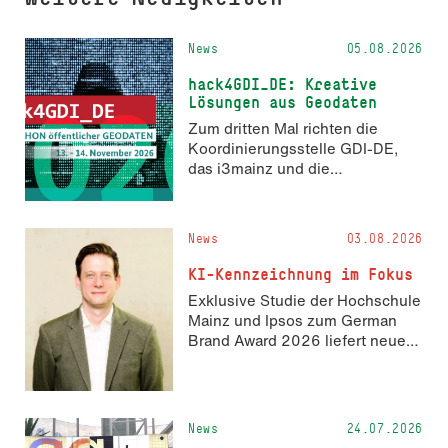
News
05.08.2026
hack4GDI_DE: Kreative
Lösungen aus Geodaten
Zum dritten Mal richten die
Koordinierungsstelle GDI-DE,
das i3mainz und die
Fachrichtung Angewandte
Informatik und Geodäsie am 13.
und 14. November 2026 den
News
03.08.2026
Hackathon hack4GDI_DE an der
Hochschule Mainz aus. Die
KI-Kennzeichnung im Fokus
Anmeldung ist geöffnet und bis
Exklusive Studie der Hochschule
zum 2. Oktober 2026 möglich.
Mainz und Ipsos zum German
Brand Award 2026 liefert neue
Erkenntnisse zur Wahrnehmung
KI-generierter Inhalte in der
Markenkommunikation.
News
24.07.2026