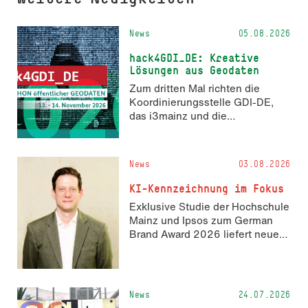
News
05.08.2026
hack4GDI_DE: Kreative
Lösungen aus Geodaten
Zum dritten Mal richten die
Koordinierungsstelle GDI-DE,
das i3mainz und die
Fachrichtung Angewandte
Informatik und Geodäsie am 13.
und 14. November 2026 den
News
03.08.2026
Hackathon hack4GDI_DE an der
Hochschule Mainz aus. Die
KI-Kennzeichnung im Fokus
Anmeldung ist geöffnet und bis
Exklusive Studie der Hochschule
zum 2. Oktober 2026 möglich.
Mainz und Ipsos zum German
Brand Award 2026 liefert neue
Erkenntnisse zur Wahrnehmung
KI-generierter Inhalte in der
Markenkommunikation.
News
24.07.2026