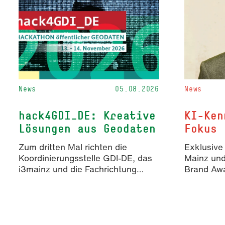
News
05.08.2026
News
hack4GDI_DE: Kreative
KI-Ken
Lösungen aus Geodaten
Fokus
Zum dritten Mal richten die
Exklusive
Koordinierungsstelle GDI-DE, das
Mainz un
i3mainz und die Fachrichtung
Brand Awa
Angewandte Informatik und
Erkenntn
Geodäsie am 13. und 14.
KI-generie
November 2026 den Hackathon
Markenko
hack4GDI_DE an der Hochschule
Mainz aus. Die Anmeldung ist