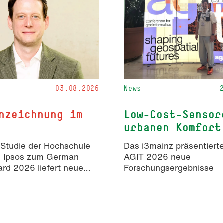
03.08.2026
News
nzeichnung im
Low-Cost-Sensor
urbanen Komfort
 Studie der Hochschule
Das i3mainz präsentierte
d Ipsos zum German
AGIT 2026 neue
rd 2026 liefert neue
Forschungsergebnisse
isse zur Wahrnehmung
rter Inhalte in der
mmunikation.