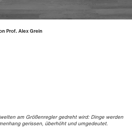
n Prof. Alex Grein
8, 43,2 x 33 cm © Alex Grein und Galerie Gisela Clement
ldwelten am Größenregler gedreht wird: Dinge werden
enhang gerissen, überhöht und umgedeutet.