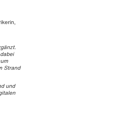
kerin,
rgänzt.
dabei
kaum
m Strand
nd und
gitalen