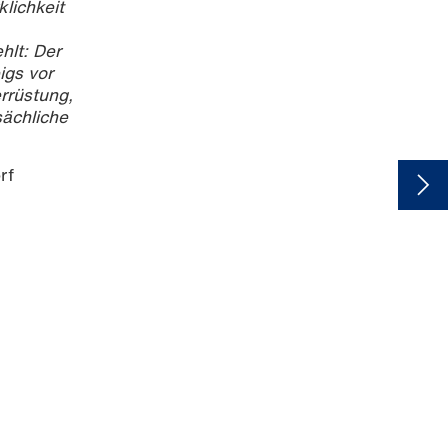
klichkeit
hlt: Der
igs vor
rrüstung,
sächliche
orf