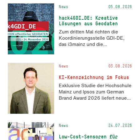
News
05.08.2026
hack4GDI_DE: Kreative
Lösungen aus Geodaten
Zum dritten Mal richten die
Koordinierungsstelle GDI-DE,
das i3mainz und die
Fachrichtung Angewandte
Informatik und Geodäsie am 13.
und 14. November 2026 den
News
03.08.2026
Hackathon hack4GDI_DE an der
Hochschule Mainz aus. Die
KI-Kennzeichnung im Fokus
Anmeldung ist geöffnet und bis
Exklusive Studie der Hochschule
zum 2. Oktober 2026 möglich.
Mainz und Ipsos zum German
Brand Award 2026 liefert neue
Erkenntnisse zur Wahrnehmung
KI-generierter Inhalte in der
Markenkommunikation.
News
24.07.2026
Low-Cost-Sensoren für