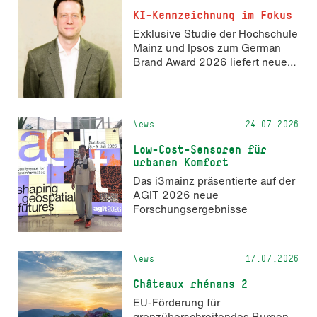
Hochschule Mainz aus. Die
KI-Kennzeichnung im Fokus
Anmeldung ist geöffnet und bis
Exklusive Studie der Hochschule
zum 2. Oktober 2026 möglich.
Mainz und Ipsos zum German
Brand Award 2026 liefert neue
Erkenntnisse zur Wahrnehmung
KI-generierter Inhalte in der
Markenkommunikation.
News
24.07.2026
Low-Cost-Sensoren für
urbanen Komfort
Das i3mainz präsentierte auf der
AGIT 2026 neue
Forschungsergebnisse
News
17.07.2026
Châteaux rhénans 2
EU-Förderung für
grenzüberschreitendes Burgen-