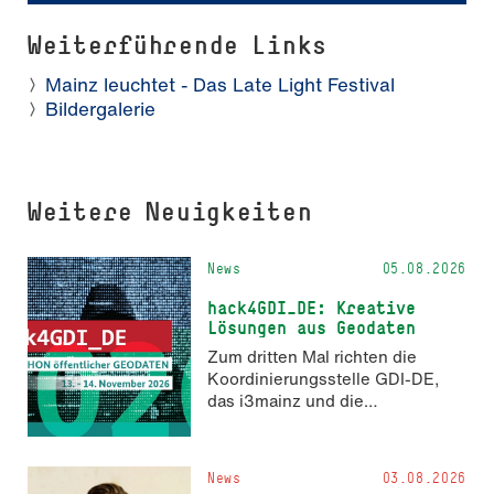
Weiterführende Links
Mainz leuchtet - Das Late Light Festival
Bildergalerie
Weitere Neuigkeiten
News
05.08.2026
hack4GDI_DE: Kreative
Lösungen aus Geodaten
Zum dritten Mal richten die
Koordinierungsstelle GDI-DE,
das i3mainz und die
Fachrichtung Angewandte
Informatik und Geodäsie am 13.
und 14. November 2026 den
News
03.08.2026
Hackathon hack4GDI_DE an der