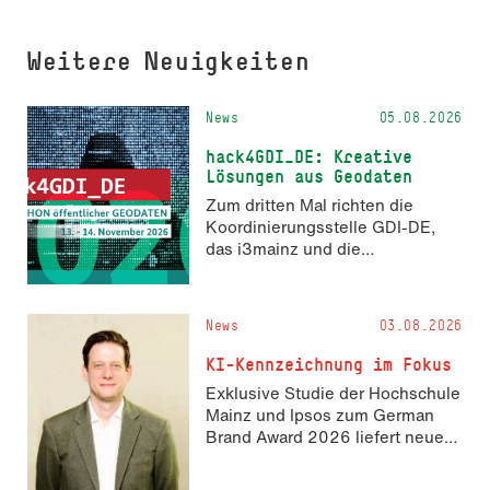
Weitere Neuigkeiten
News
05.08.2026
hack4GDI_DE: Kreative
Lösungen aus Geodaten
Zum dritten Mal richten die
Koordinierungsstelle GDI-DE,
das i3mainz und die
Fachrichtung Angewandte
Informatik und Geodäsie am 13.
und 14. November 2026 den
News
03.08.2026
Hackathon hack4GDI_DE an der
Hochschule Mainz aus. Die
KI-Kennzeichnung im Fokus
Anmeldung ist geöffnet und bis
Exklusive Studie der Hochschule
zum 2. Oktober 2026 möglich.
Mainz und Ipsos zum German
Brand Award 2026 liefert neue
Erkenntnisse zur Wahrnehmung
KI-generierter Inhalte in der