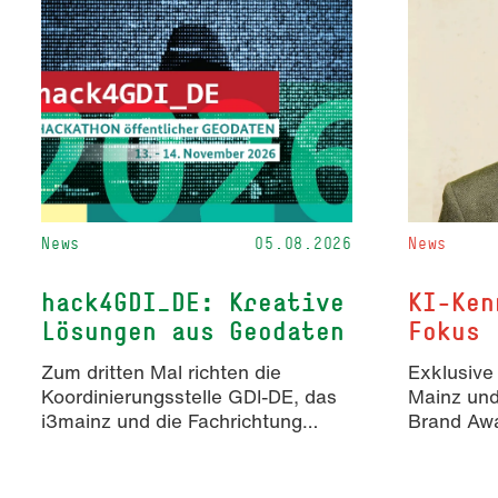
News
05.08.2026
News
hack4GDI_DE: Kreative
KI-Ken
Lösungen aus Geodaten
Fokus
Zum dritten Mal richten die
Exklusive
Koordinierungsstelle GDI-DE, das
Mainz un
i3mainz und die Fachrichtung
Brand Awa
Angewandte Informatik und
Erkenntn
Geodäsie am 13. und 14.
KI-generie
November 2026 den Hackathon
Markenko