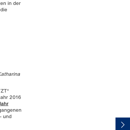
en in der
 die
Katharina
TZT“
ahr 2016
Jahr
rgangenen
- und