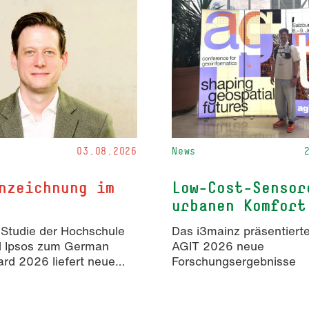
03.08.2026
News
nzeichnung im
Low-Cost-Sensor
urbanen Komfort
 Studie der Hochschule
Das i3mainz präsentierte
d Ipsos zum German
AGIT 2026 neue
rd 2026 liefert neue
Forschungsergebnisse
isse zur Wahrnehmung
rter Inhalte in der
mmunikation.