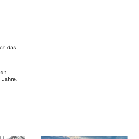
rch das
gen
 Jahre.