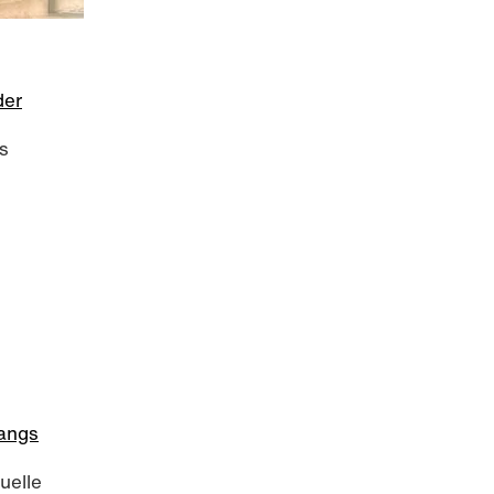
der
s
angs
uelle