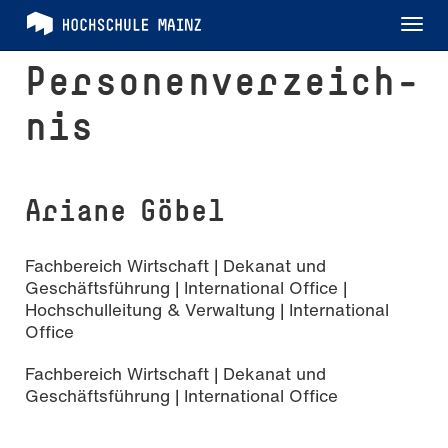
Tog
nav
Per­so­nen­ver­zeich­
nis
Ariane Göbel
Fachbereich Wirtschaft | Dekanat und
Geschäftsführung | International Office |
Hochschulleitung & Verwaltung | International
Office
Fachbereich Wirtschaft | Dekanat und
Geschäftsführung | International Office