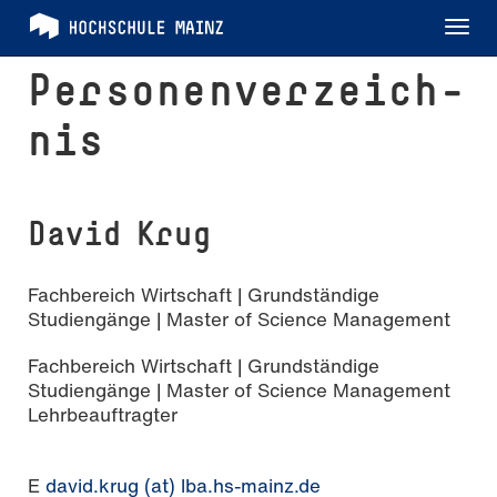
Tog
nav
Per­so­nen­ver­zeich­
nis
David Krug
Fachbereich Wirtschaft | Grundständige
Studiengänge | Master of Science Management
Fachbereich Wirtschaft | Grundständige
Studiengänge | Master of Science Management
Lehrbeauftragter
E
david.krug (at) lba.hs-mainz.de