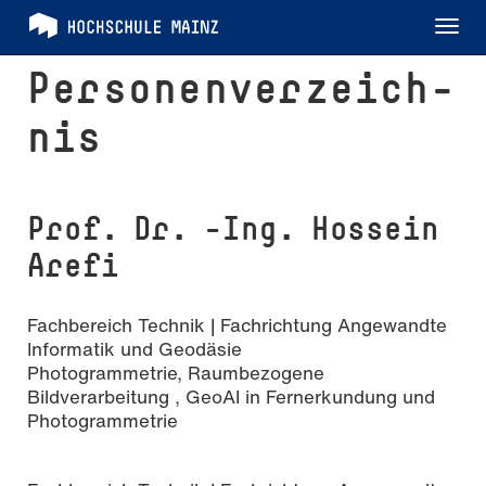
Tog
nav
Per­so­nen­ver­zeich­
nis
Prof. Dr. -Ing. Hossein
Arefi
Fachbereich Technik | Fachrichtung Angewandte
Informatik und Geodäsie
Photogrammetrie, Raumbezogene
Bildverarbeitung , GeoAI in Fernerkundung und
Photogrammetrie