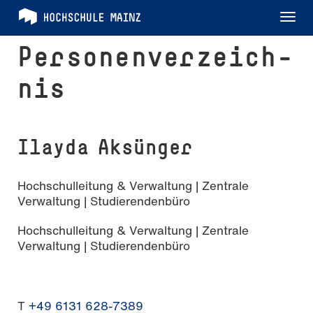
Tog
nav
Per­so­nen­ver­zeich­
nis
Ilayda Aksünger
Hochschulleitung & Verwaltung | Zentrale
Verwaltung | Studierendenbüro
Hochschulleitung & Verwaltung | Zentrale
Verwaltung | Studierendenbüro
T
+49 6131 628-7389