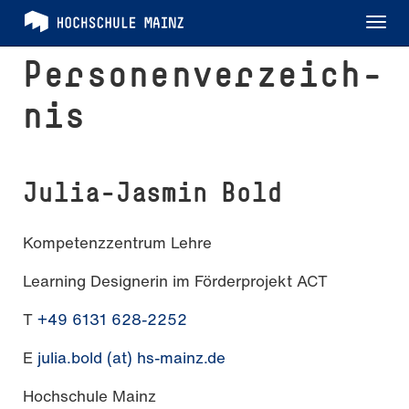
Tog
nav
Per­so­nen­ver­zeich­
nis
Julia-Jasmin Bold
Kompetenzzentrum Lehre
Learning Designerin im Förderprojekt ACT
T
+49 6131 628-2252
E
julia.bold (at) hs-mainz.de
Hochschule Mainz