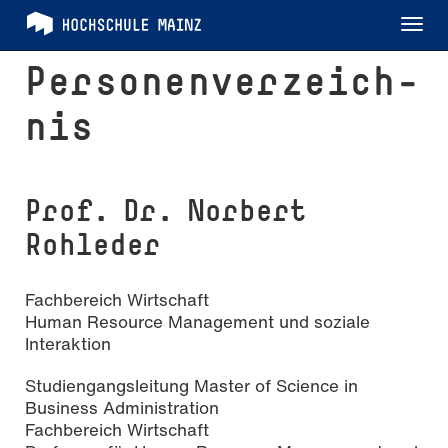
Tog
nav
Per­so­nen­ver­zeich­
nis
Prof. Dr. Norbert
Rohleder
Fachbereich Wirtschaft
Human Resource Management und soziale
Interaktion
Studiengangsleitung Master of Science in
Business Administration
Fachbereich Wirtschaft