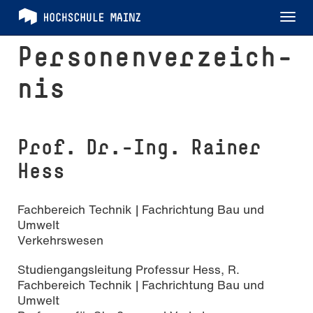
Tog
nav
Per­so­nen­ver­zeich­
nis
Prof. Dr.-Ing. Rainer
Hess
Fachbereich Technik | Fachrichtung Bau und
Umwelt
Verkehrswesen
Studiengangsleitung Professur Hess, R.
Fachbereich Technik | Fachrichtung Bau und
Umwelt