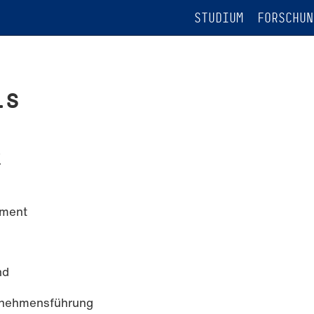
STUDIUM
FORSCHUN
is
k
ement
nd
ernehmensführung