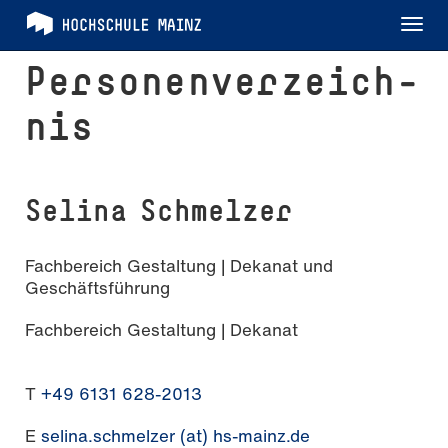
Tog
nav
Per­so­nen­ver­zeich­
nis
Selina Schmelzer
Fachbereich Gestaltung | Dekanat und
Geschäftsführung
Fachbereich Gestaltung | Dekanat
T
+49 6131 628-2013
E
selina.schmelzer (at) hs-mainz.de