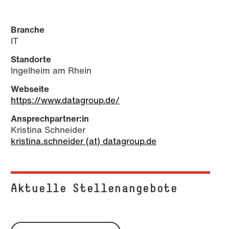
Branche
IT
Standorte
Ingelheim am Rhein
Webseite
https://www.datagroup.de/
Ansprechpartner:in
Kristina Schneider
kristina.schneider (at) datagroup.de
Aktuelle Stel­len­an­ge­bo­te