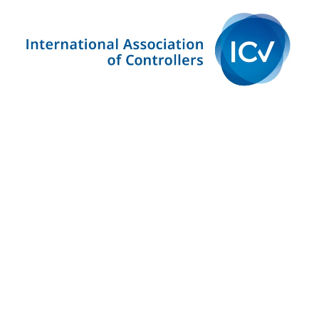
Britta Rathje
T +49 6131 628-3247
E
britta.rathje (at) hs-mainz.de