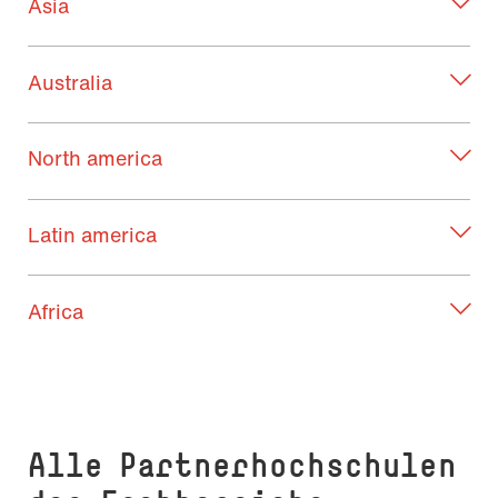
Asia
Australia
North america
Latin america
Africa
Alle Part­ner­hoch­schu­len