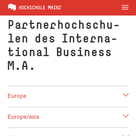
Tog
nav
Part­ner­hoch­schu­
len des In­ter­na­
tio­nal Busi­ness
M.A.
Europe
Europe/asia