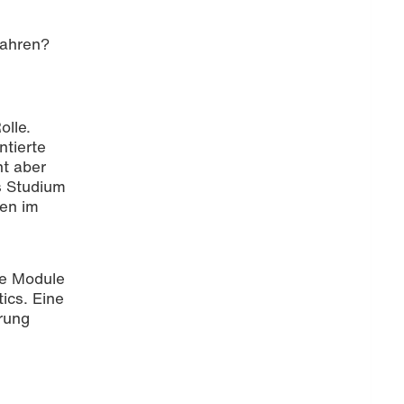
fahren?
olle.
ntierte
ht aber
as Studium
gen im
le Module
ics. Eine
hrung