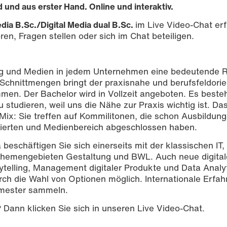
und aus erster Hand. Online und interaktiv.
edia B.Sc./Digital Media dual B.Sc.
im Live Video-Chat er
en, Fragen stellen oder sich im Chat beteiligen.
ung und Medien in jedem Unternehmen eine bedeutende R
chnittmengen bringt der praxisnahe und berufsfeldorie
men. Der Bachelor wird in Vollzeit angeboten. Es beste
zu studieren, weil uns die Nähe zur Praxis wichtig ist. D
 Mix: Sie treffen auf Kommilitonen, die schon Ausbildun
entierten und Medienbereich abgeschlossen haben.
beschäftigen Sie sich einerseits mit der klassischen IT,
 Themengebieten Gestaltung und BWL. Auch neue digita
rytelling, Management digitaler Produkte und Data Analyt
durch die Wahl von Optionen möglich. Internationale Erfa
emester sammeln.
?
Dann klicken Sie sich in unseren Live Video-Chat.