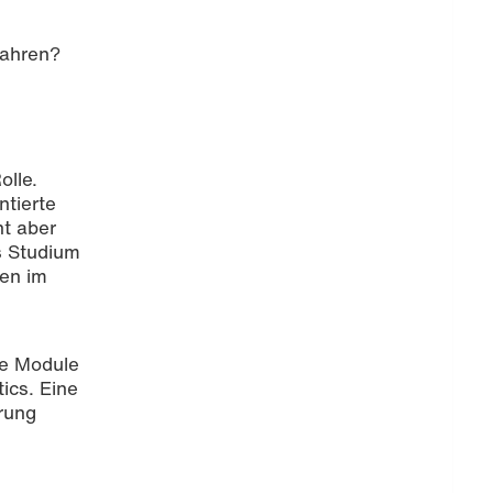
fahren?
olle.
ntierte
ht aber
as Studium
gen im
le Module
ics. Eine
hrung