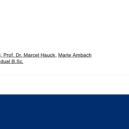
l,
Prof. Dr. Marcel Hauck
,
Marie Ambach
 dual B.Sc.