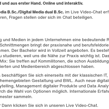
und aus erster Hand. Online und interaktiv.
edia B.Sc./Digital Media dual B.Sc.
im Live Video-Chat er
en, Fragen stellen oder sich im Chat beteiligen.
ung und Medien in jedem Unternehmen eine bedeutende R
chnittmengen bringt der praxisnahe und berufsfeldorie
men. Der Bachelor wird in Vollzeit angeboten. Es beste
zu studieren, weil uns die Nähe zur Praxis wichtig ist. D
 Mix: Sie treffen auf Kommilitonen, die schon Ausbildun
entierten und Medienbereich abgeschlossen haben.
beschäftigen Sie sich einerseits mit der klassischen IT,
 Themengebieten Gestaltung und BWL. Auch neue digita
rytelling, Management digitaler Produkte und Data Analyt
durch die Wahl von Optionen möglich. Internationale Erfa
emester sammeln.
?
Dann klicken Sie sich in unseren Live Video-Chat.