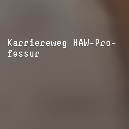
Karriereweg HAW-Pro­
fes­sur