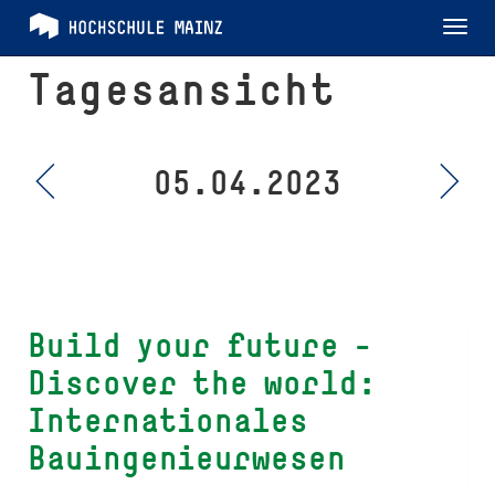
Tog
nav
Tagesansicht
05.04.2023
Build your future -
Discover the world:
Internationales
Bauingenieurwesen