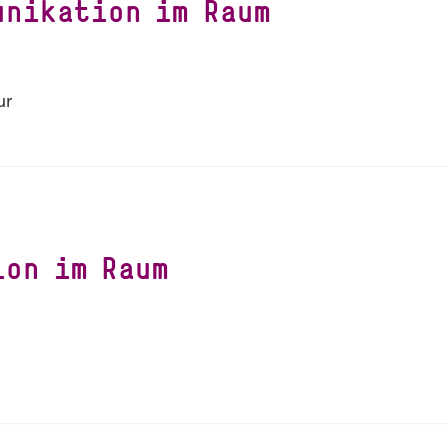
unikation im Raum
ur
ion im Raum