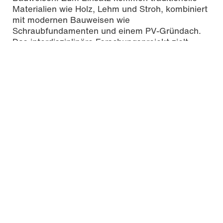
Materialien wie Holz, Lehm und Stroh, kombiniert
mit modernen Bauweisen wie
Schraubfundamenten und einem PV-Gründach.
Das interdisziplinäre Forschungsprojekt zielt
darauf ab, die Auswirkungen dieser Baustoffe auf
das Raumklima zu untersuchen und ein digitales
Nachhaltigkeitsmonitoring zu implementieren. Die
Projektleitung übernehmen Nina Gommans und
Daniel Ercin vom Fachbereich Technik,
unterstützt durch Prof. Gero Quasten, Professor
für Entwerfen und energieoptimiertes Bauen an
der Hochschule Mainz.
Ein Projekt von Studierenden für Studierende
Das Konzept für LUCY basiert auf den
Siegerentwürfen des studentischen Wettbewerbs
„Students in the box“ aus dem Sommersemester
2022. Die Entwürfe von Johanna Hofmann,
Niklas König und Justus Nixdorf wurden zu
einem gemeinsamen Konzept weiterentwickelt,