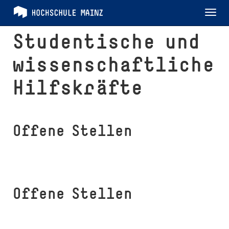
Tog
nav
Studentische und
wis­sen­schaft­li­che
Hilfskräfte
Offene Stellen
Offene Stellen