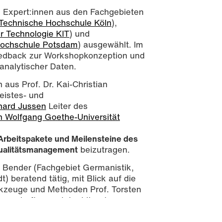
 Expert:innen aus den Fachgebieten
Technische Hochschule Köln
),
für Technologie KIT
) und
ochschule Potsdam
) ausgewählt. Im
Feedback zur Workshopkonzeption und
nalytischer Daten.
aus Prof. Dr. Kai-Christian
eistes- und
nhard Jussen
Leiter des
 Wolfgang Goethe-Universität
Arbeitspakete und Meilensteine des
ualitätsmanagement
beizutragen.
el Bender (Fachgebiet Germanistik,
t) beratend tätig, mit Blick auf die
erkzeuge und Methoden Prof. Torsten
enschaften und der Literatur,