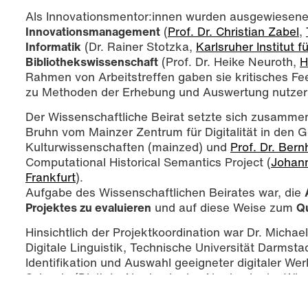
Als Innovationsmentor:innen wurden ausgewiesene
Innovationsmanagement
(
Prof. Dr. Christian Zabel
,
Informatik
(Dr. Rainer Stotzka,
Karlsruher Institut 
Bibliothekswissenschaft
(Prof. Dr. Heike Neuroth,
H
Rahmen von Arbeitstreffen gaben sie kritisches 
zu Methoden der Erhebung und Auswertung nutzera
Der Wissenschaftliche Beirat setzte sich zusammen 
Bruhn vom Mainzer Zentrum für Digitalität in den G
Kulturwissenschaften (mainzed) und
Prof. Dr. Ber
Computational Historical Semantics Project (
Johann
Frankfurt
).
Aufgabe des Wissenschaftlichen Beirates war, die
Projektes zu evaluieren
und auf diese Weise zum
Q
Hinsichtlich der Projektkoordination war Dr. Micha
Digitale Linguistik, Technische Universität Darmstad
Identifikation und Auswahl geeigneter digitaler W
Schrade (Digitale Akademie der Akademie der Wiss
Mainz).