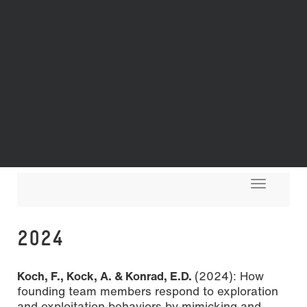
Toggle
navigati
2024
Koch, F., Kock, A. & Konrad, E.D.
(2024): How
founding team members respond to exploration
and exploitation behaviors by mimicking and