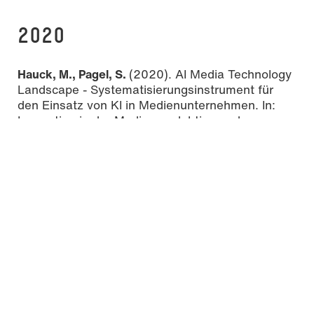
2020
Hauck, M., Pagel, S.
(2020). AI Media Technology
Landscape - Systematisierungsinstrument für
den Einsatz von KI in Medienunternehmen. In:
Innovation in der Medienproduktion und -
distribution - Proceedings der Jahrestagung der
Fachgruppe Medienökonomie der DGPUK 2019,
Köln, S.55-68. DOI:
ttps://doi.org/10.21241/ssoar.68092.
Hauck, M., Wild, C., Pagel, S.
(2020): Meta-
Analyse von 75 Digitalen Sichtbarkeitsanalysen.
In: Holland, Heiner, Springer Verlag, S. 2-19.
Kunz, S., Pagel, S., Hagenhoff, S.
(2020).
„Aufschlagen, blättern, lesen – really just ONE
click away?“ Herausforderungen digitaler
Umsetzungs- und Distributionsstrategien von