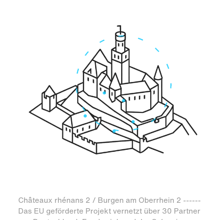
Châteaux rhénans 2 / Burgen am Oberrhein 2 ------
Das EU geförderte Projekt vernetzt über 30 Partner