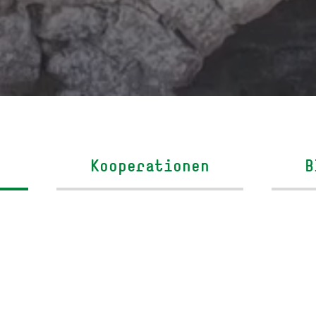
Ko­ope­ra­ti­onen
B